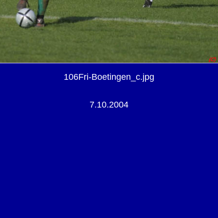
106Fri-Boetingen_c.jpg
7.10.2004