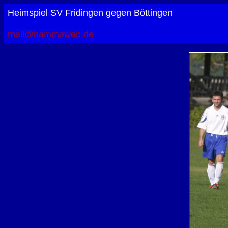
Heimspiel SV Fridingen gegen Böttingen
mail@hammaweb.de